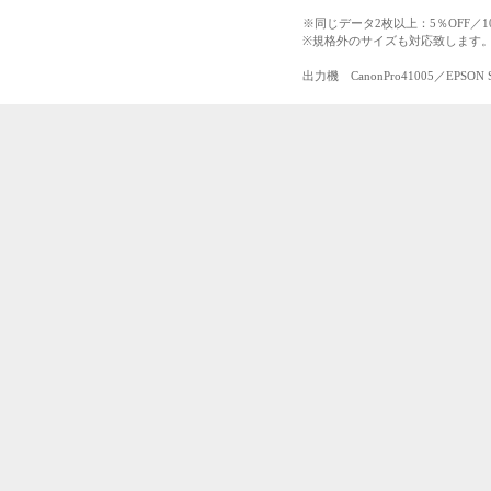
※同じデータ2枚以上：5％OFF／10
※規格外のサイズも対応致します
出力機 CanonPro41005／EPSON Sure