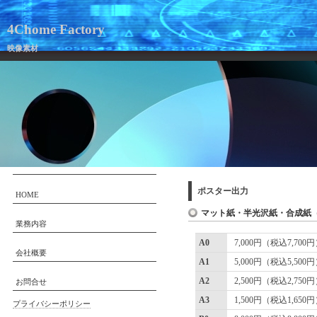
4Chome Factory
映像素材
ポスター出力
HOME
マット紙・半光沢紙・合成紙
業務内容
A0
7,000円（税込7,700
会社概要
A1
5,000円（税込5,500
A2
2,500円（税込2,750
お問合せ
A3
1,500円（税込1,650
プライバシーポリシー